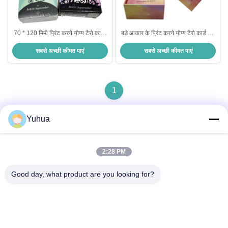
70 * 120 मिमी प्रिंट करने योग्य टैरो कार्ड,
बड़े आकार के प्रिंट करने योग्य टैरो कार्ड 70
लिनन बनावट हैलोवीन ओरेकल कार्ड
* 120 मिमी दोनों तरफ पूर्ण रंग
सबसे अच्छी कीमत पाएं
सबसे अच्छी कीमत पाएं
1
Yuhua
त्वरित संपर्क
2:28 PM
Good day, what product are you looking for?
पता
गुआंग्डोंग युहुआ प्लेइंग कार्ड्स कं, लिमिटेड जोड़ेंः नंबर 26 लिक्सिन 6 वीं रोड,
झेंगचेंग जिला, गुआंगज़ौ
टेलीफोन