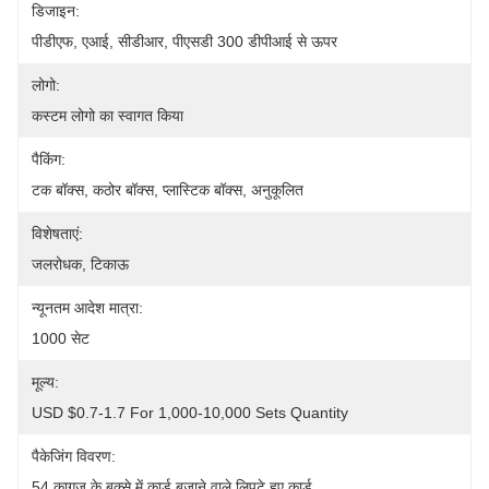
डिजाइन:
पीडीएफ, एआई, सीडीआर, पीएसडी 300 डीपीआई से ऊपर
लोगो:
कस्टम लोगो का स्वागत किया
पैकिंग:
टक बॉक्स, कठोर बॉक्स, प्लास्टिक बॉक्स, अनुकूलित
विशेषताएं:
जलरोधक, टिकाऊ
न्यूनतम आदेश मात्रा:
1000 सेट
मूल्य:
USD $0.7-1.7 For 1,000-10,000 Sets Quantity
पैकेजिंग विवरण:
54 कागज के बक्से में कार्ड बजाने वाले लिपटे हुए कार्ड