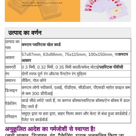
उत्पाद का वर्णन
उत्पाद का
कस्टम प्लास्टिक खेल कार्ड
नाम
57x87mm, 63x88mm, 75x115mm, 100x150mm, या
कस्टम
आकार
आकार
सामग्री
0.3 मिमी, 0.32 मिमी, 0.35 मिमी काली/सफेद मोटाई
प्लास्टिक पीवीसी
रंग
दोनों तरफ पूर्ण रंग और/या पैनटोन रंग मुद्रित
समापन
लैंकिंग, गोल कोने
कस्टम लोगो स्वीकार्य, एआई, पीडीएफ, सीडीआर, पीएसडी स्रोत फ़ाइल कम
डिजाइन
से कम 300 डीपीआई
कार्ड सीधे लपेटे जाते हैं, या कागज बॉक्स/प्लास्टिक बॉक्स/टेन बॉक्स में डाल
पैकेजिंग
दिए जाते हैं
समुद्र द्वारा या हवा द्वारा, बाहर फ्लिप कवर और बेल्ट से बंधा हुआ कार्डबोर्ड /
परिवहन
पैलेट पर कार्डबोर्ड
अनुकूलित आदेश का गर्मजोशी से स्वागत है!
(सभी आकार, डिजाइन, रंग, पैकेजिंग, घटक अनुकूलित किया जा