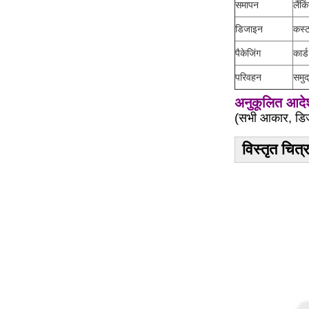
समापन
लैंक
डिजाइन
कस्ट
पैकेजिंग
कार्
परिवहन
समुद
अनुकूलित आदेश 
(सभी आकार, डिज
विस्तृत चित्