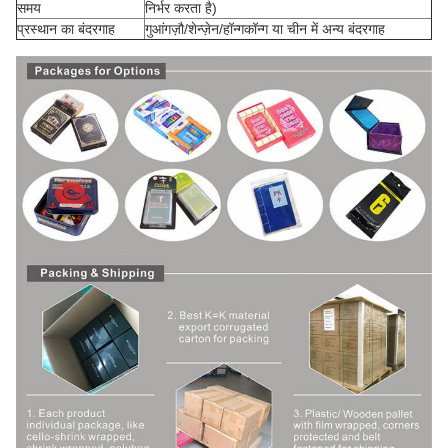
समय
निर्भर करता है)
प्रस्थान का बंदरगाह
गुआंगज़ौ/शेन्ज़ेन/हॉन्गकॉन्ग या चीन में अन्य बंदरगाह