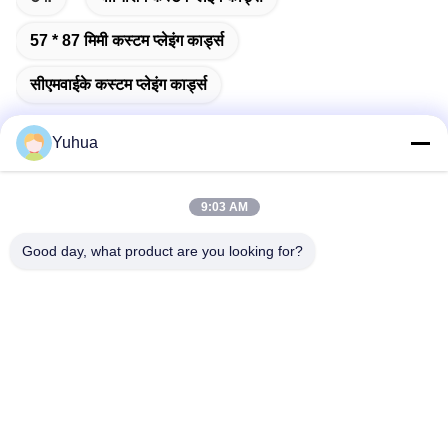
57 * 87 मिमी कस्टम प्लेइंग कार्ड्स
सीएमवाईके कस्टम प्लेइंग कार्ड्स
Yuhua
त्वरित संपर्क
9:03 AM
Good day, what product are you looking for?
पता
गुआंग्डोंग युहुआ प्लेइंग कार्ड्स कं, लिमिटेड जोड़ेंः नंबर 26 लिक्सिन 6 वीं रोड,
झेंगचेंग जिला, गुआंगज़ौ
टेलीफोन
86-18676880318
ईमेल
yhprint@yuhuapuke.com