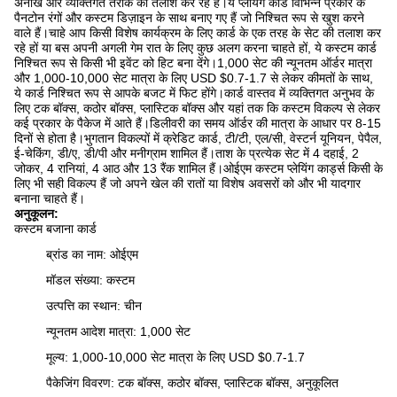
अनोखे और व्यक्तिगत तरीके की तलाश कर रहे हैं।ये प्लेयिंग कार्ड विभिन्न प्रकार के
पैनटोन रंगों और कस्टम डिज़ाइन के साथ बनाए गए हैं जो निश्चित रूप से खुश करने
वाले हैं।चाहे आप किसी विशेष कार्यक्रम के लिए कार्ड के एक तरह के सेट की तलाश कर
रहे हों या बस अपनी अगली गेम रात के लिए कुछ अलग करना चाहते हों, ये कस्टम कार्ड
निश्चित रूप से किसी भी इवेंट को हिट बना देंगे।1,000 सेट की न्यूनतम ऑर्डर मात्रा
और 1,000-10,000 सेट मात्रा के लिए USD $0.7-1.7 से लेकर कीमतों के साथ,
ये कार्ड निश्चित रूप से आपके बजट में फिट होंगे।कार्ड वास्तव में व्यक्तिगत अनुभव के
लिए टक बॉक्स, कठोर बॉक्स, प्लास्टिक बॉक्स और यहां तक ​​कि कस्टम विकल्प से लेकर
कई प्रकार के पैकेज में आते हैं।डिलीवरी का समय ऑर्डर की मात्रा के आधार पर 8-15
दिनों से होता है।भुगतान विकल्पों में क्रेडिट कार्ड, टी/टी, एल/सी, वेस्टर्न यूनियन, पेपैल,
ई-चेकिंग, डी/ए, डी/पी और मनीग्राम शामिल हैं।ताश के प्रत्येक सेट में 4 दहाई, 2
जोकर, 4 रानियां, 4 आठ और 13 रैंक शामिल हैं।ओईएम कस्टम प्लेयिंग कार्ड्स किसी के
लिए भी सही विकल्प हैं जो अपने खेल की रातों या विशेष अवसरों को और भी यादगार
बनाना चाहते हैं।
अनुकूलन:
कस्टम बजाना कार्ड
ब्रांड का नाम: ओईएम
मॉडल संख्या: कस्टम
उत्पत्ति का स्थान: चीन
न्यूनतम आदेश मात्रा: 1,000 सेट
मूल्य: 1,000-10,000 सेट मात्रा के लिए USD $0.7-1.7
पैकेजिंग विवरण: टक बॉक्स, कठोर बॉक्स, प्लास्टिक बॉक्स, अनुकूलित