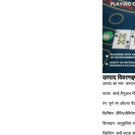
उत्पाद विवरण
इ
उत्पाद का नाम: कस्टम प
घटक: कार्ड,मैनुअल,गे
रंगः पूर्ण रंग और/या पैं
फिन्शिंगः लैंपिंग/लैम
डिजाइनः अनुकूलित ल
पैकेजिंगः सभी घटक संक