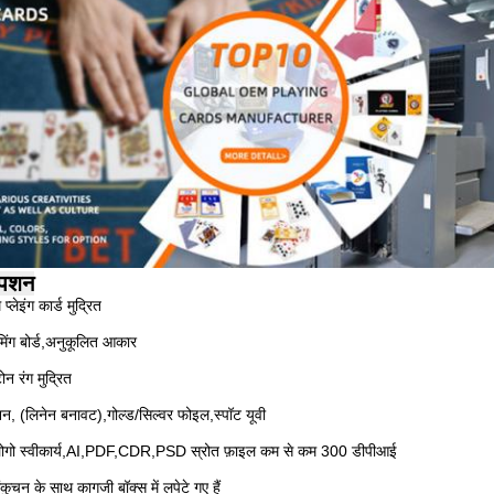
पशन
्लेइंग कार्ड मुद्रित
मिंग बोर्ड,अनुकूलित आकार
टोन रंग मुद्रित
िनेशन, (लिनेन बनावट),गोल्ड/सिल्वर फोइल,स्पॉट यूवी
ोगो स्वीकार्य,AI,PDF,CDR,PSD स्रोत फ़ाइल कम से कम 300 डीपीआई
ुचन के साथ कागजी बॉक्स में लपेटे गए हैं