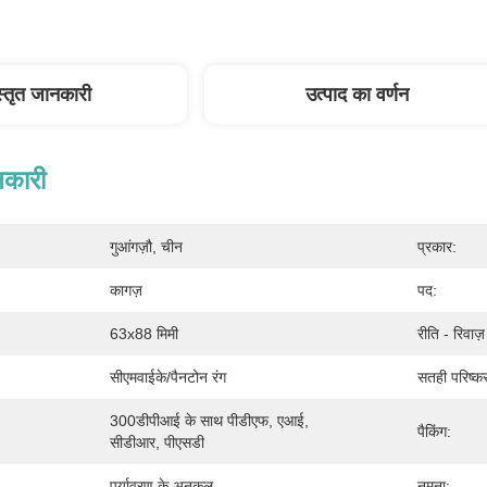
स्तृत जानकारी
उत्पाद का वर्णन
नकारी
गुआंगज़ौ, चीन
प्रकार:
कागज़
पद:
63x88 मिमी
रीति - रिवाज
सीएमवाईके/पैनटोन रंग
सतही परिष्क
300डीपीआई के साथ पीडीएफ, एआई, 
पैकिंग:
सीडीआर, पीएसडी
पर्यावरण के अनुकूल
नमूना: