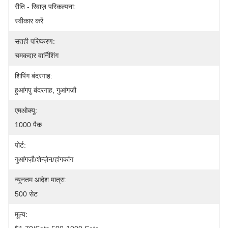
रीति - रिवाज़ परिकल्पना:
स्वीकार करें
सतही परिष्करण:
चमकदार वार्निशिंग
शिपिंग बंदरगाह:
हुआंगपु बंदरगाह, गुआंगज़ौ
एमओक्यू:
1000 पैक
पोर्ट:
गुआंगज़ौ/शेन्ज़ेन/हांगकांग
न्यूनतम आदेश मात्रा:
500 सेट
मूल्य: