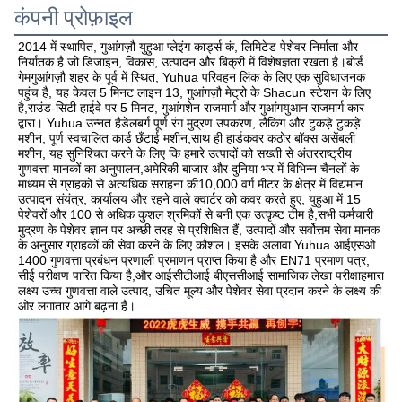
कंपनी प्रोफ़ाइल
2014 में स्थापित, गुआंगज़ौ युहुआ प्लेइंग कार्ड्स कं, लिमिटेड पेशेवर निर्माता और 
निर्यातक है जो डिजाइन, विकास, उत्पादन और बिक्री में विशेषज्ञता रखता है।बोर्ड 
गेमगुआंगज़ौ शहर के पूर्व में स्थित, Yuhua परिवहन लिंक के लिए एक सुविधाजनक 
पहुंच है, यह केवल 5 मिनट लाइन 13, गुआंगज़ौ मेट्रो के Shacun स्टेशन के लिए 
है,राउंड-सिटी हाईवे पर 5 मिनट, गुआंगशेन राजमार्ग और गुआंगयुआन राजमार्ग कार 
द्वारा। Yuhua उन्नत हैडेलबर्ग पूर्ण रंग मुद्रण उपकरण, लैंकिंग और टुकड़े टुकड़े 
मशीन, पूर्ण स्वचालित कार्ड छँटाई मशीन,साथ ही हार्डकवर कठोर बॉक्स असेंबली 
मशीन, यह सुनिश्चित करने के लिए कि हमारे उत्पादों को सख्ती से अंतरराष्ट्रीय 
गुणवत्ता मानकों का अनुपालन,अमेरिकी बाजार और दुनिया भर में विभिन्न चैनलों के 
माध्यम से ग्राहकों से अत्यधिक सराहना की10,000 वर्ग मीटर के क्षेत्र में विद्यमान 
उत्पादन संयंत्र, कार्यालय और रहने वाले क्वार्टर को कवर करते हुए, युहुआ में 15 
पेशेवरों और 100 से अधिक कुशल श्रमिकों से बनी एक उत्कृष्ट टीम है,सभी कर्मचारी 
मुद्रण के पेशेवर ज्ञान पर अच्छी तरह से प्रशिक्षित हैं, उत्पादों और सर्वोत्तम सेवा मानक 
के अनुसार ग्राहकों की सेवा करने के लिए कौशल। इसके अलावा Yuhua आईएसओ 
1400 गुणवत्ता प्रबंधन प्रणाली प्रमाणन प्राप्त किया है और EN71 प्रमाण पत्र, 
सीई परीक्षण पारित किया है,और आईसीटीआई बीएससीआई सामाजिक लेखा परीक्षाहमारा 
लक्ष्य उच्च गुणवत्ता वाले उत्पाद, उचित मूल्य और पेशेवर सेवा प्रदान करने के लक्ष्य की 
ओर लगातार आगे बढ़ना है।