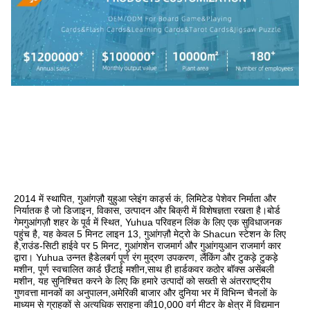
2014 में स्थापित, गुआंगज़ौ युहुआ प्लेइंग कार्ड्स कं, लिमिटेड पेशेवर निर्माता और 
निर्यातक है जो डिजाइन, विकास, उत्पादन और बिक्री में विशेषज्ञता रखता है।बोर्ड 
गेमगुआंगज़ौ शहर के पूर्व में स्थित, Yuhua परिवहन लिंक के लिए एक सुविधाजनक 
पहुंच है, यह केवल 5 मिनट लाइन 13, गुआंगज़ौ मेट्रो के Shacun स्टेशन के लिए 
है,राउंड-सिटी हाईवे पर 5 मिनट, गुआंगशेन राजमार्ग और गुआंगयुआन राजमार्ग कार 
द्वारा। Yuhua उन्नत हैडेलबर्ग पूर्ण रंग मुद्रण उपकरण, लैंकिंग और टुकड़े टुकड़े 
मशीन, पूर्ण स्वचालित कार्ड छँटाई मशीन,साथ ही हार्डकवर कठोर बॉक्स असेंबली 
मशीन, यह सुनिश्चित करने के लिए कि हमारे उत्पादों को सख्ती से अंतरराष्ट्रीय 
गुणवत्ता मानकों का अनुपालन,अमेरिकी बाजार और दुनिया भर में विभिन्न चैनलों के 
माध्यम से ग्राहकों से अत्यधिक सराहना की10,000 वर्ग मीटर के क्षेत्र में विद्यमान 