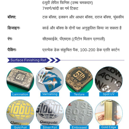
6यूवी लेपित फिनिश (उच्च चमकदार)
7स्वर्ण/चांदी का गर्म टिकट
बॉक्स:
टक बॉक्स, ढक्कन और आधार बॉक्स, दराज बॉक्स, चुंबकीय बॉक्
डिजाइनः
कार्ड और बॉक्स के दोनों पक्ष अनुकूलित किया जा सकता है
रंगः
सीएमवाईके, पीएमएस ((पैंटोन मिलान प्रणाली)
पैकिंगः
प्रत्येक डेक संकुचित पैक, 100-200 डेक प्रति कार्टन