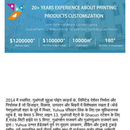
2014 में स्थापित, गुआंगज़ौ युहुआ प्लेइंग कार्ड्स कं, लिमिटेड पेशेवर निर्माता और 
निर्यातक है जो डिजाइन, विकास, उत्पादन और बिक्री में विशेषज्ञता रखता है।बोर्ड 
गेमगुआंगज़ौ शहर के पूर्व में स्थित, Yuhua परिवहन लिंक के लिए एक सुविधाजनक 
पहुंच है, यह केवल 5 मिनट लाइन 13, गुआंगज़ौ मेट्रो के Shacun स्टेशन के लिए 
है,राउंड-सिटी हाईवे पर 5 मिनट, गुआंगशेन राजमार्ग और गुआंगयुआन राजमार्ग कार 
द्वारा। Yuhua उन्नत हैडेलबर्ग पूर्ण रंग मुद्रण उपकरण, लैंकिंग और टुकड़े टुकड़े 
मशीन, पूर्ण स्वचालित कार्ड छँटाई मशीन,साथ ही हार्डकवर कठोर बॉक्स असेंबली 