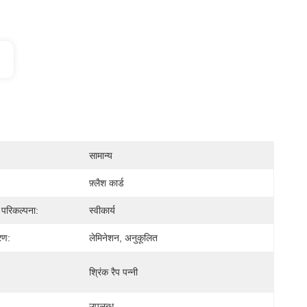
सामान्य
फ़्लैश कार्ड
़ परिकल्पना:
स्वीकार्य
रण:
लेमिनेशन, अनुकूलित
श्रिंक रैप पन्नी
उपलब्ध