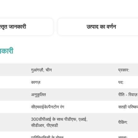
स्तृत जानकारी
उत्पाद का वर्णन
नकारी
गुआंगज़ौ, चीन
प्रकार:
कागज़
पद:
अनुकूलित
रीति - रिवाज
सीएमवाईके/पैनटोन रंग
सतही परिष्क
300डीपीआई के साथ पीडीएफ, एआई, 
पैकिंग:
सीडीआर, पीएसडी
पारिस्थितिकी के दोस्त
नमूना: