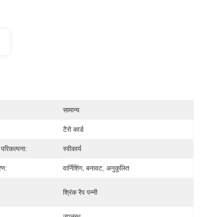
सामान्य
टैरो कार्ड
़ परिकल्पना:
स्वीकार्य
रण:
वार्निशिंग, बनावट, अनुकूलित
श्रिंक रैप पन्नी
उपलब्ध