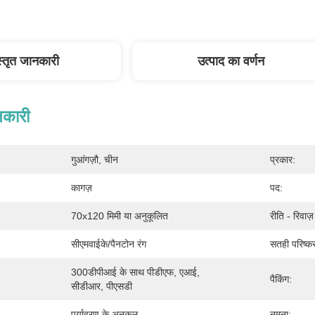
स्तृत जानकारी
उत्पाद का वर्णन
नकारी
गुआंगज़ौ, चीन
प्रकार:
कागज़
पद:
70x120 मिमी या अनुकूलित
रीति - रिवाज
सीएमवाईके/पैनटोन रंग
सतही परिष्क
300डीपीआई के साथ पीडीएफ, एआई, 
पैकिंग:
सीडीआर, पीएसडी
पर्यावरण के अनुकूल
नमूना: