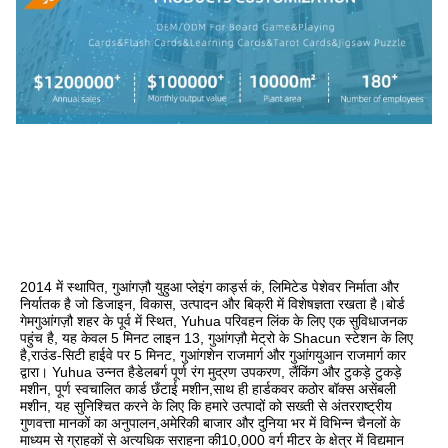
2014 में स्थापित, गुआंगज़ौ युहुआ प्लेइंग कार्ड्स कं, लिमिटेड पेशेवर निर्माता और 
निर्यातक है जो डिजाइन, विकास, उत्पादन और बिक्री में विशेषज्ञता रखता है।बोर्ड 
गेमगुआंगज़ौ शहर के पूर्व में स्थित, Yuhua परिवहन लिंक के लिए एक सुविधाजनक 
पहुंच है, यह केवल 5 मिनट लाइन 13, गुआंगज़ौ मेट्रो के Shacun स्टेशन के लिए 
है,राउंड-सिटी हाईवे पर 5 मिनट, गुआंगशेन राजमार्ग और गुआंगयुआन राजमार्ग कार 
द्वारा। Yuhua उन्नत हैडेलबर्ग पूर्ण रंग मुद्रण उपकरण, लैंकिंग और टुकड़े टुकड़े 
मशीन, पूर्ण स्वचालित कार्ड छँटाई मशीन,साथ ही हार्डकवर कठोर बॉक्स असेंबली 
मशीन, यह सुनिश्चित करने के लिए कि हमारे उत्पादों को सख्ती से अंतरराष्ट्रीय 
गुणवत्ता मानकों का अनुपालन,अमेरिकी बाजार और दुनिया भर में विभिन्न चैनलों के 
माध्यम से ग्राहकों से अत्यधिक सराहना की10,000 वर्ग मीटर के क्षेत्र में विद्यमान 