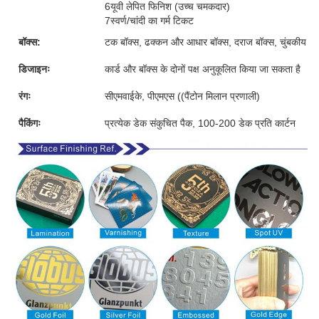
6यूवी लेपित फिनिश (उच्च चमकदार)
7स्वर्ण/चांदी का गर्म टिकट
बॉक्स:
टक बॉक्स, ढक्कन और आधार बॉक्स, दराज बॉक्स, चुंबकीय बॉक्
डिजाइनः
कार्ड और बॉक्स के दोनों पक्ष अनुकूलित किया जा सकता है
रंगः
सीएमवाईके, पीएमएस ((पैंटोन मिलान प्रणाली)
पैकिंगः
प्रत्येक डेक संकुचित पैक, 100-200 डेक प्रति कार्टन