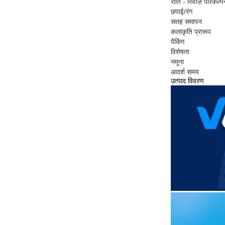
रीति - रिवाज़ परिकल्प
छपाई/रंग
सतह समापन
कलाकृति प्रारूप
पैकिंग
विशेषता
नमूना
आदर्श समय
उत्पाद विवरण