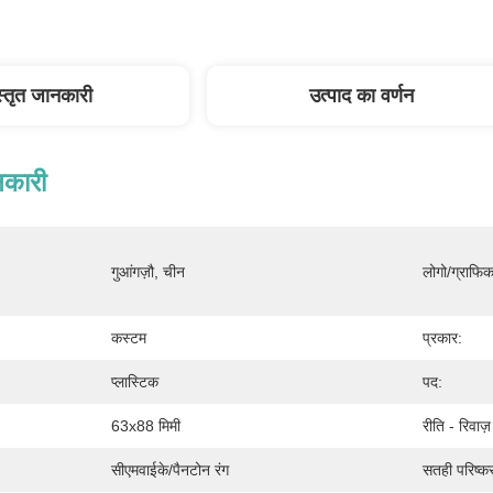
स्तृत जानकारी
उत्पाद का वर्णन
नकारी
गुआंगज़ौ, चीन
लोगो/ग्राफि
कस्टम
प्रकार:
प्लास्टिक
पद:
63x88 मिमी
रीति - रिवाज
सीएमवाईके/पैनटोन रंग
सतही परिष्क