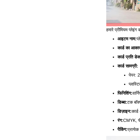
हमारे प्रीमियम प्लेइंग
आइटम नाम:
प्
कार्ड का आका
कार्ड प्रति डे
कार्ड सामग्री:
पेपर: 
प्लास्ट
फिनिशिंग:
वार्
डिब्बा:
टक बॉक्
डिज़ाइन:
कार्ड
रंग:
CMYK, प
पैकिंग:
प्रत्ये