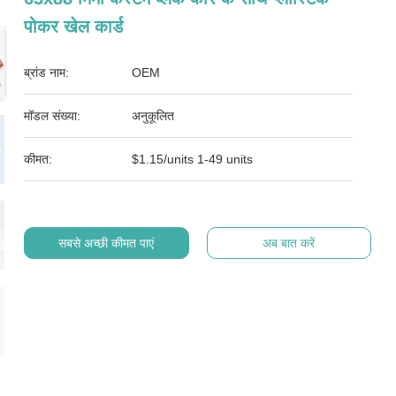
पोकर खेल कार्ड
ब्रांड नाम:
OEM
मॉडल संख्या:
अनुकूलित
कीमत:
$1.15/units 1-49 units
सबसे अच्छी कीमत पाएं
अब बात करें