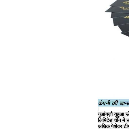
कंपनी की जान
गुआंगज़ौ युहुआ प्
लिमिटेड चीन में 
अधिक पेशेवर टीम 