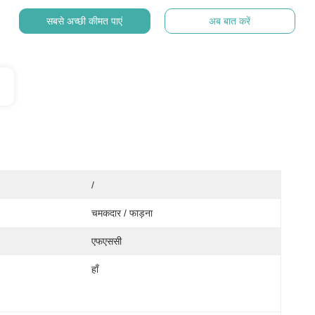
सबसे अच्छी कीमत पाएं
अब बात करें
/
चमकदार / फाड़ना
एफएससी
हाँ