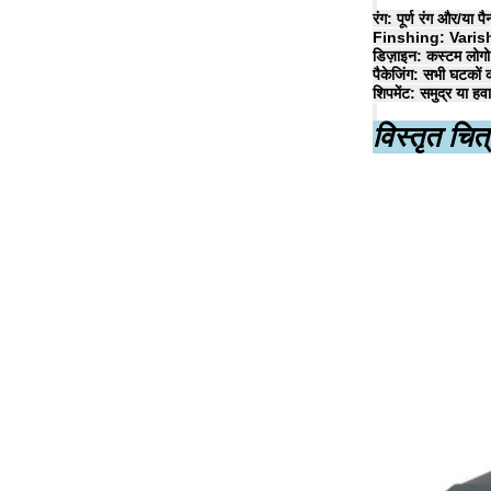
रंग: पूर्ण रंग और/या पै
Finshing: Varishing
डिज़ाइन: कस्टम लोग
पैकेजिंग: सभी घटकों क
शिपमेंट: समुद्र या हवा
विस्तृत चित्