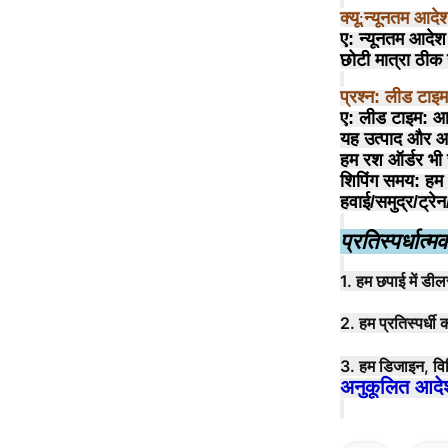
क्यू
न्यूनतम आदेश 
:
ए: न्यूनतम आदेश
छोटी मात्रा ठीक 
प्रश्न: लीड टाइम
ए: लीड टाइम: आम
यह उत्पाद और आद
हम रश ऑर्डर भी स
शिपिंग समय: हम
हवाई/समुद्र/ट्र
प्रतिस्पर्धात्
1. हम छपाई में डील
2. हम प्रतिस्पर्धी
3. हम डिजाइन, विनि
अनुकूलित आदेश 