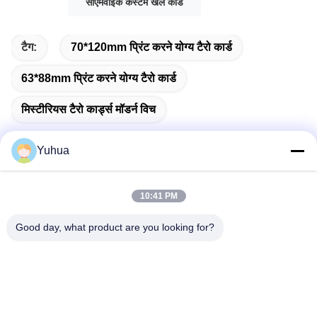
सीएमवाईके कस्टम खेल कार्ड
टैग:
70*120mm प्रिंट करने योग्य टैरो कार्ड
63*88mm प्रिंट करने योग्य टैरो कार्ड
मिस्टीरियस टैरो कार्ड्स मॉडर्न विच
Yuhua
त्वरित संपर्क
10:41 PM
Good day, what product are you looking for?
पता
गुआंग्डोंग युहुआ प्लेइंग कार्ड्स कं, लिमिटेड जोड़ेंः नंबर 26 लिक्सिन 6 वीं रोड,
झेंगचेंग जिला, गुआंगज़ौ
टेलीफोन
86-18676880318