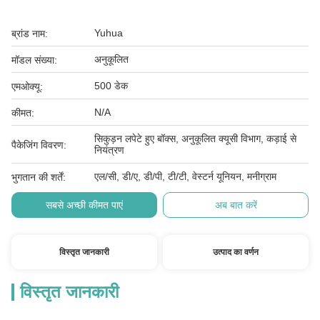
Yuhua
ब्रांड नाम:
अनुकूलित
मॉडल संख्या:
500 डेक
एमओक्यू:
N/A
कीमत:
सिकुड़न लपेटे हुए बॉक्स, अनुकूलित क्यूसी विभाग, कड़ाई से
पैकेजिंग विवरण:
नियंत्रण
एल/सी, डी/ए, डी/पी, टी/टी, वेस्टर्न यूनियन, मनीग्राम
भुगतान की शर्तें:
सबसे अच्छी कीमत पाएं
अब बात करें
विस्तृत जानकारी
उत्पाद का वर्णन
विस्तृत जानकारी