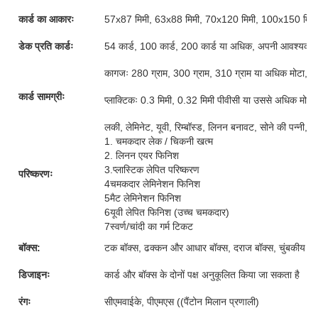
कार्ड का आकारः
57x87 मिमी, 63x88 मिमी, 70x120 मिमी, 100x150 मिमी
डेक प्रति कार्डः
54 कार्ड, 100 कार्ड, 200 कार्ड या अधिक, अपनी आवश्यकताओ
कागजः 280 ग्राम, 300 ग्राम, 310 ग्राम या अधिक मोटा, ग्र
कार्ड सामग्रीः
प्लाक्टिकः 0.3 मिमी, 0.32 मिमी पीवीसी या उससे अधिक मोटी
लकी, लेमिनेट, यूवी, रिम्बॉस्ड, लिनन बनावट, सोने की पन्नी, 
1. चमकदार लेक / चिकनी खत्म
2. लिनन एयर फिनिश
3.प्लास्टिक लेपित परिष्करण
परिष्करणः
4चमकदार लेमिनेशन फिनिश
5मैट लेमिनेशन फिनिश
6यूवी लेपित फिनिश (उच्च चमकदार)
7स्वर्ण/चांदी का गर्म टिकट
बॉक्स:
टक बॉक्स, ढक्कन और आधार बॉक्स, दराज बॉक्स, चुंबकीय बॉक्
डिजाइनः
कार्ड और बॉक्स के दोनों पक्ष अनुकूलित किया जा सकता है
रंगः
सीएमवाईके, पीएमएस ((पैंटोन मिलान प्रणाली)