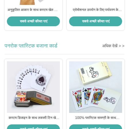
अनुकूलित आकार के साथ कस्टम खेल कार्ड
प्रोमोशनल उपयोग के लिए पर्यावरण के
और खेल कार्ड उच्च गुणवत्ता वाले कागज और
अनुकूल कागज और दो तरफा मुद्रण के साथ
पूर्ण रंग मुद्रण
कस्टम लोगो पोकर कार्ड
सबसे अच्छी कीमत पाएं
सबसे अच्छी कीमत पाएं
पनरोक प्लास्टिक बजाना कार्ड
अधिक देखें > >
कस्टम डिजाइन के साथ लक्जरी टिन खेल
100% प्लास्टिक सामग्री के साथ
कार्ड CMYK / पैनटोन रंग 63x88 मिमी या
अनुकूलित लिनन लेपित पीवीसी पोकर
अनुकूलित
जलरोधक खेल कार्ड