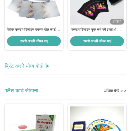
वीडियो
पेशेवर कस्टम डिजाइन वयस्क खेल कार्ड गर्मी
कस्टम डिजाइन कूल नशे की इच्छाओं कार्ड
हस्तांतरण मुद्रण और बॉक्स के साथ
खेल वयस्क पार्टी कार्ड खेल करते हैं या
हिम्मत थोक प्रीमियम लड़कियों रात कार्ड
सबसे अच्छी कीमत पाएं
सबसे अच्छी कीमत पाएं
खेल
प्रिंट करने योग्य बोर्ड गेम
फ्लैश कार्ड सीखना
अधिक देखें > >